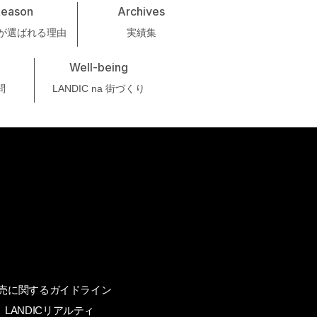
Reason
Archives
ICが選ばれる理由
実績集
Well-being
問
LANDIC na 街づくり
売に関するガイドライン
LANDICリアルティ