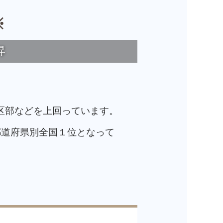
※
昇
区部などを上回っています。
都道府県別全国１位となって