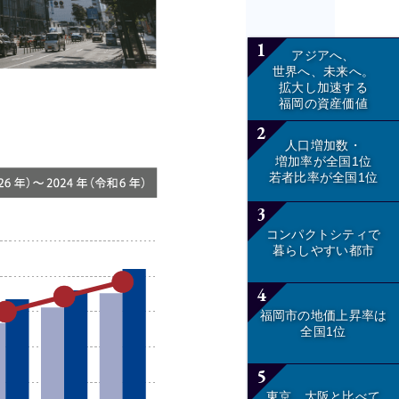
1
アジアへ、
世界へ、未来へ。
拡大し加速する
福岡の資産価値
2
人口増加数・
増加率が全国1位
若者比率が全国1位
3
コンパクトシティで
暮らしやすい都市
4
福岡市の地価上昇率は
全国1位
5
東京、大阪と比べて