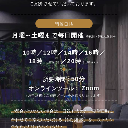
ご紹介させていだいております。
開催日時
月曜～土曜まで毎日開催
※祝日・弊社社休日を
除く
10時／12時／14時／16時／
18時
／20時
（土曜除く）
（土曜除く）
50分
所要時間：
Zoom
オンラインツール：
（お申込後にご案内メールをお送りいたします）
ご都合がつかない場合は、日祝も含めたご要望日時に
合わせてご指定いただける
【
個別相談
】を、以下リン
クからお申し込みください。