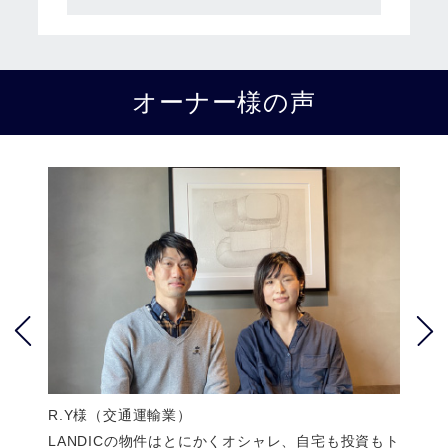
オーナー様の声
R.Y様（交通運輸業）
Y.
性や
LANDICの物件はとにかくオシャレ、自宅も投資もト
女