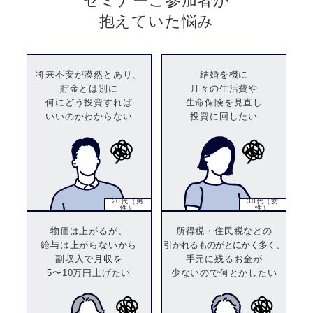
セミナーご参加者が
抱えていた悩み
将来不安が漠然とあり、
結婚を機に
貯金とは別に
月々の生活費や
何にどう投資すれば
生命保険を見直し
いいのかわからない
投資に回したい
20代（男
30代（女
性）
性）
物価は上がるが、
所得税・住民税などの
給与は上がらないから
引かれるものがとにかく多く、
副収入で月収を
手元に残るお金が
5〜10万円上げたい
少ないので何とかしたい