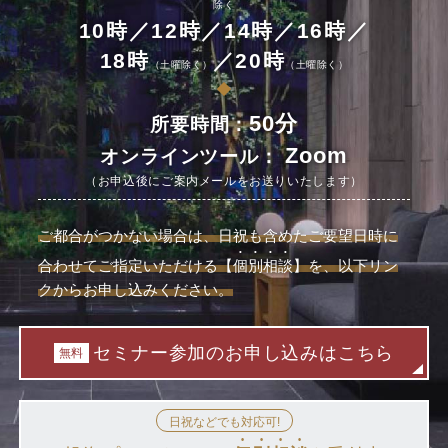
除く
10時／12時／14時／16時／
18時
／20時
（土曜除く）
（土曜除く）
50分
所要時間：
Zoom
オンラインツール：
（お申込後にご案内メールをお送りいたします）
ご都合がつかない場合は、日祝も含めたご要望日時に
合わせてご指定いただける
【
個別相談
】を、以下リン
クからお申し込みください。
セミナー参加のお申し込みはこちら
無料
日祝などでも対応可!