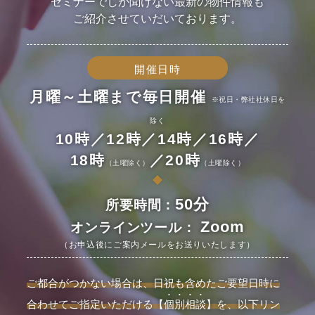
セミナーでしか聞けない最新の物件情報も
ご紹介させていだいております。
開催日時
月曜～土曜まで毎日開催
※祝日・弊社社休日を
除く
10時／12時／14時／16時／
18時
／20時
（土曜除く）
（土曜除く）
50分
所要時間：
Zoom
オンラインツール：
（お申込後にご案内メールをお送りいたします）
ご都合がつかない場合は、日祝も含めたご要望日時に
合わせてご指定いただける
【
個別相談
】を、以下リン